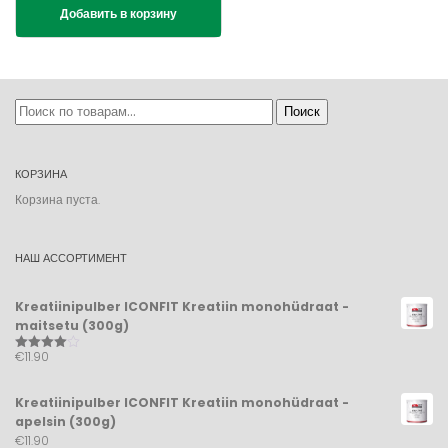
Добавить в корзину
Искать:
Поиск
КОРЗИНА
Корзина пуста.
НАШ АССОРТИМЕНТ
Kreatiinipulber ICONFIT Kreatiin monohüdraat -
maitsetu (300g)
€
11.
90
Оценка
4.00
из 5
Kreatiinipulber ICONFIT Kreatiin monohüdraat -
apelsin (300g)
€
11.
90