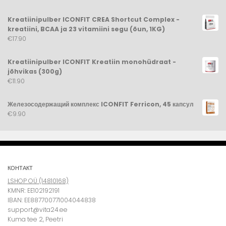
Kreatiinipulber ICONFIT CREA Shortcut Complex -
kreatiini, BCAA ja 23 vitamiini segu (õun, 1KG)
€
17.
90
Kreatiinipulber ICONFIT Kreatiin monohüdraat -
jõhvikas (300g)
€
11.
90
Железосодержащий комплекс ICONFIT Ferricon, 45 капсул
€
9.
90
КОНТАКТ
LSHOP OÜ (14810168)
KMNR: EE102192191
IBAN: EE887700771004044838
support@vita24.ee
Kuma tee 2, Peetri