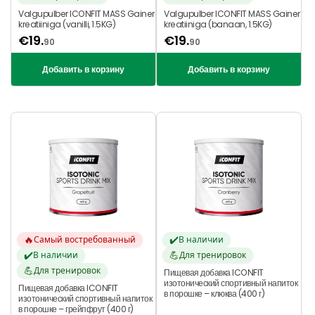
Valgupulber ICONFIT MASS Gainer
Valgupulber ICONFIT MASS Gainer
kreatiiniga (vanilli, 1.5KG)
kreatiiniga (banaan, 1.5KG)
€
19.
€
19.
90
90
Добавить в корзину
Добавить в корзину
🔥
✔️
Самый востребованный
В наличии
✔️
💪
В наличии
Для тренировок
💪
Для тренировок
Пищевая добавка ICONFIT
изотонический спортивный напиток
Пищевая добавка ICONFIT
в порошке – клюква (400 г)
изотонический спортивный напиток
в порошке – грейпфрут (400 г)