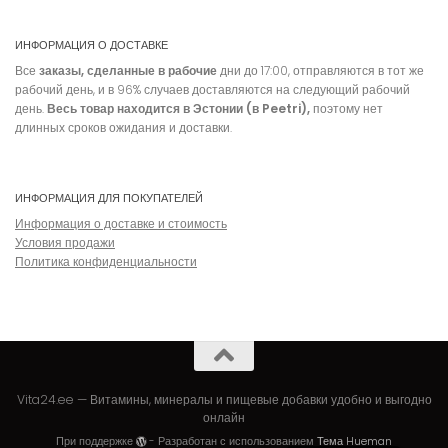
ИНФОРМАЦИЯ О ДОСТАВКЕ
Все
заказы, сделанные в рабочие
дни до 17:00, отправляются в тот же
рабочий день, и в 96% случаев доставляются на следующий рабочий
день.
Весь товар находится в Эстонии (в Peetri),
поэтому нет
длинных сроков ожидания и доставки.
ИНФОРМАЦИЯ ДЛЯ ПОКУПАТЕЛЕЙ
Информация о доставке и стоимость
Условия продажи
Политика конфиденциальности
Vita24.ee — Витамины, минералы и пищевые добавки удобно и выгодно
онлайн
Estonian
При поддержке
- Разработан с использованием
Тема Hueman