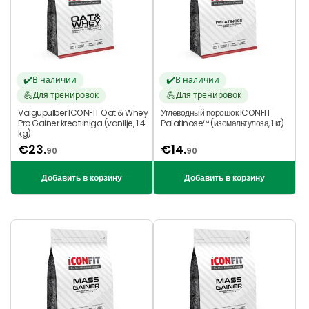
valkusid, kreatiini ja paljusid teisi lisatud
mineraalaineid.
✔️
✔️
В наличии
В наличии
💪
💪
Для тренировок
Для тренировок
Valgupulber ICONFIT Oat & Whey
Углеводный порошок ICONFIT
Pro Gainer kreatiiniga (vanilje, 1.4
Palatinose™ (изомальтулоза, 1 кг)
kg)
€
23.
€
14.
90
90
Добавить в корзину
Добавить в корзину