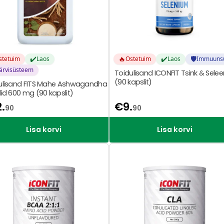
✔️
🔥
✔️
🛡️
stetuim
Laos
Ostetuim
Laos
Immuuns
ärvisüsteem
Toidulisand ICONFIT Tsink & Selee
(90 kapslit)
ulisand FITS Mahe Ashwagandha
lid 600 mg (90 kapslit)
2.
€
9.
90
90
Lisa korvi
Lisa korvi