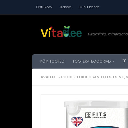
Ostukorv
Kassa
Minu konto
Liigu sisuni
Vitamiinid, mineraalid,
KÕIK TOOTED
TOOTEKATEGOORIAD
🏋
AVALEHT
»
POOD
»
TOIDULISAND FITS TSINK, S