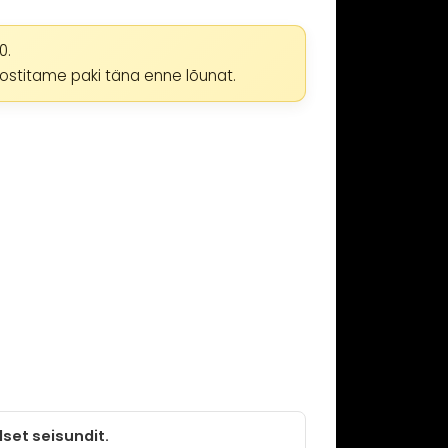
0.
postitame paki täna enne lõunat.
lset seisundit.