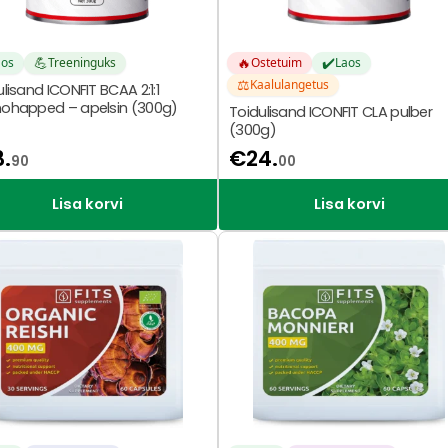
💪
🔥
✔️
aos
Treeninguks
Ostetuim
Laos
⚖️
Kaalulangetus
lisand ICONFIT BCAA 2:1:1
ohapped – apelsin (300g)
Toidulisand ICONFIT CLA pulber
(300g)
3.
€
24.
90
00
Lisa korvi
Lisa korvi