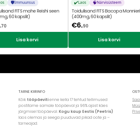
🛡️
✔️
🧠
aos
Immuunsus
Laos
Närvisüsteem
ulisand FITS mahe Reishi seen
Toidulisand FITS Bacopa Monnieri
mg, 60 kapslit)
(400mg, 60 kapslit)
.
€
6.
70
90
Lisa korvi
Lisa korvi
TARNE KIIRINFO
OST
Kõik
tööpäeviti
enne kella 17 tehtud tellimused
Saat
postitame samale tööpäeval ja 96% ajast käes
Müü
järgmisel tööpäeval.
Kogu kaup Eestis (Peetris)
Priv
laos olemas ja seega puuduvad pikad oote ja –
tarneajad.