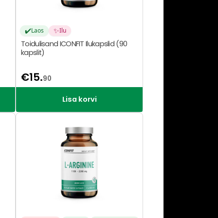
✔️
✨
Laos
Ilu
Toidulisand ICONFIT Ilukapslid (90
kapslit)
€
15.
90
Lisa korvi