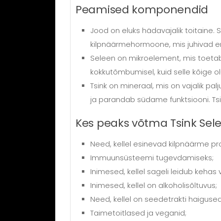
Peamised komponendid
Jood
on eluks hädavajalik toitaine.
kilpnäärmehormoone, mis juhivad ene
Seleen
on mikroelement, mis toetab 
kokkutõmbumisel, kuid selle kõige olu
Tsink
on mineraal, mis on vajalik p
ja parandab südame funktsiooni. Tsin
Kes peaks võtma Tsink Sele
Need, kellel esinevad kilpnäärme p
Immuunsüsteemi tugevdamiseks;
Inimesed, kellel sageli leidub kehas v
Inimesed, kellel on alkoholisõltuvus;
Need, kellel on seedetrakti haigused
Taimetoitlased ja veganid;