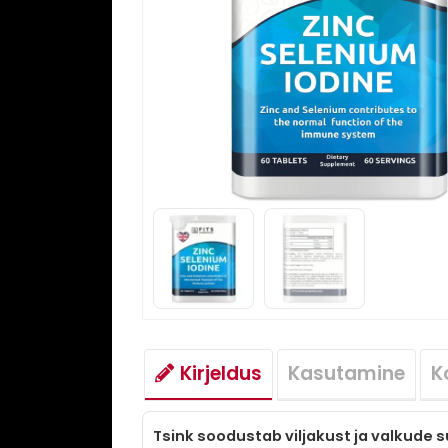
Kirjeldus
Kasutamine
K
Tsink soodustab viljakust ja valkude s