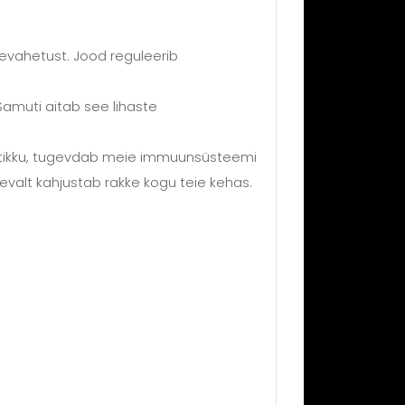
nevahetust. Jood reguleerib
Samuti aitab see lihaste
õletikku, tugevdab meie immuunsüsteemi
levalt kahjustab rakke kogu teie kehas.