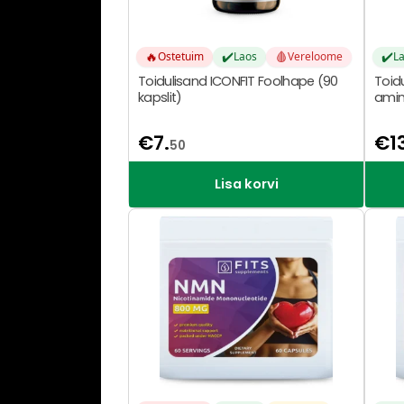
🔥
✔️
🩸
✔️
Ostetuim
Laos
Vereloome
L
Toidulisand ICONFIT Foolhape (90
Toidu
kapslit)
amin
€
7.
€
1
50
Lisa korvi