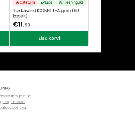
🔥
✔️
💪
Ostetuim
Laos
Treeninguks
Toidulisand ICONFIT L-Arginiin (90
kapslit)
€
11.
90
Lisa korvi
UINFO
mise info ja hind
gitingimused
aatsuspoliitika