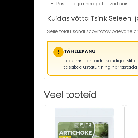
Rasedad ja rinnaga toitvad naised.
Kuidas võtta Tsink Seleeni j
Selle toidulisandi soovitatav päevane an
!
TÄHELEPANU
Tegemist on toidulisandiga. Mitte
tasakaalustatult ning harrastada ter
Veel tooteid