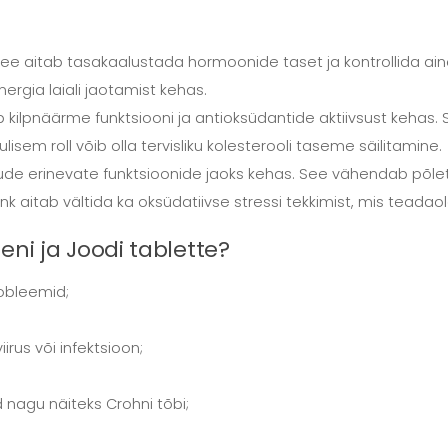
 See aitab tasakaalustada hormoonide taset ja kontrollida ai
rgia laiali jaotamist kehas.
kilpnäärme funktsiooni ja antioksüdantide aktiivsust kehas. 
lisem roll võib olla tervisliku kolesterooli taseme säilitamine.
aljude erinevate funktsioonide jaoks kehas. See vähendab p
k aitab vältida ka oksüdatiivse stressi tekkimist, mis teadao
eni ja Joodi tablette?
robleemid;
iirus või infektsioon;
 nagu näiteks Crohni tõbi;