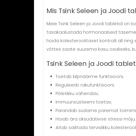
Mis Tsink Seleen ja Joodi ta
Meie Tsink Seleen ja Joodi tabletid on l
tasakaalustada hormonaalseid tasemeid, 
hoida kolesteroolitaset kontrolli all ni
võttes saate suurema kasu osaliseks, kui
Tsink Seleen ja Joodi tabl
Toetab kilpnäärme funktsiooni;
Reguleerib rakufunktsiooni;
Põletikku vähendav;
Immuunsüsteemi toetav;
Parandab südame paremat toimimi
Hoiab ära oksüdatiivse stressi mõju;
Aitab säilitada tervislikku kolesterool