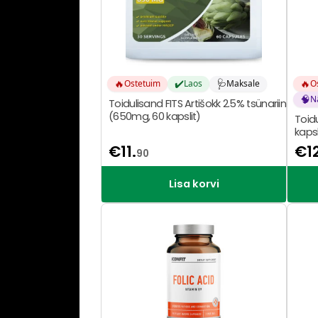
🔥
✔️
🩺
🔥
Ostetuim
Laos
Maksale
O
🧠
N
Toidulisand FITS Artišokk 2.5% tsünariin
(650mg, 60 kapslit)
Toid
kaps
€
11.
€
1
90
Lisa korvi