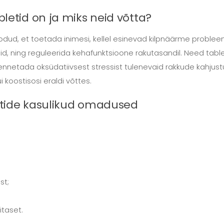
bletid on ja miks neid võtta?
oodud, et toetada inimesi, kellel esinevad kilpnäärme probleemi
ning reguleerida kehafunktsioone rakutasandil. Need tabletid 
ng ennetada oksüdatiivsest stressist tulenevaid rakkude kahjus
 koostisosi eraldi võttes.
ettide kasulikud omadused
st;
itaset.