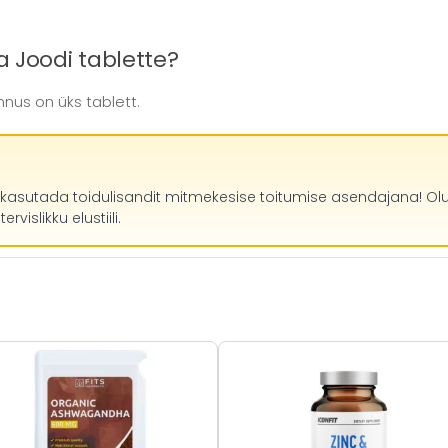
a Joodi tablette?
nus on üks tablett.
 kasutada toidulisandit mitmekesise toitumise asendajana! Olu
vislikku elustiili.