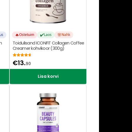
🔥
✔️
🌸
us
Ostetuim
Laos
Nahk
n
Toidulisand ICONFIT Collagen Coffee
Creamer kohvikoor (300g)
Hinnanguga
€
13.
90
4.50
/ 5
Lisa korvi