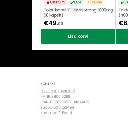
🔥
✔️
⚡
✔️
Ostetuim
Laos
Energia
L
Toidulisand FITS NMN Strong (800mg,
Toid
60 kapslit)
(400
€
49.
€
8
00
Lisa korvi
KONTAKT
LSHOP OÜ (14810168)
KMNR: EE102192191
IBAN: EE887700771004044838
support@vita24.ee
Kuma tee 2, Peetri