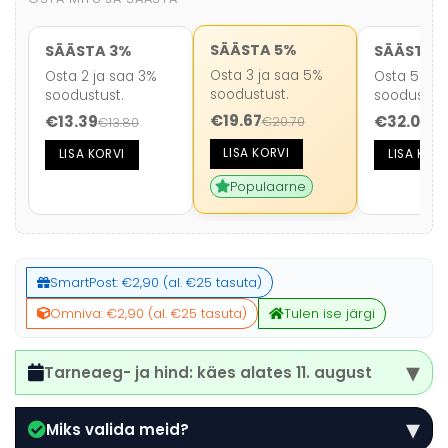
kogus
SÄÄSTA 5%
SÄÄSTA 3%
SÄÄSTA 
Osta 3 ja saa 5%
Osta 2 ja saa 3%
Osta 5 ja 
soodustust.
soodustust.
soodustust
€
19.67
€
13.39
€
32.09
€
20.70
€
13.80
€
3
LISA KORVI
LISA KORVI
LISA KORV
Populaarne
SmartPost: €2,90 (al. €25 tasuta)
Omniva: €2,90 (al. €25 tasuta)
Tulen ise järgi
▾
Tarneaeg- ja hind: käes alates
11. august
▾
Miks valida meid?