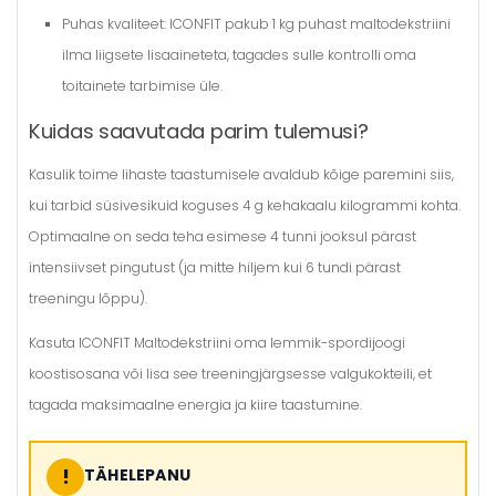
Puhas kvaliteet:
ICONFIT pakub 1 kg puhast maltodekstriini
ilma liigsete lisaaineteta, tagades sulle kontrolli oma
toitainete tarbimise üle.
Kuidas saavutada parim tulemusi?
Kasulik toime lihaste taastumisele avaldub kõige paremini siis,
kui tarbid süsivesikuid koguses
4 g kehakaalu kilogrammi kohta
.
Optimaalne on seda teha esimese 4 tunni jooksul pärast
intensiivset pingutust (ja mitte hiljem kui 6 tundi pärast
treeningu lõppu).
Kasuta ICONFIT Maltodekstriini oma lemmik-spordijoogi
koostisosana või lisa see treeningjärgsesse valgukokteili, et
tagada maksimaalne energia ja kiire taastumine.
!
TÄHELEPANU