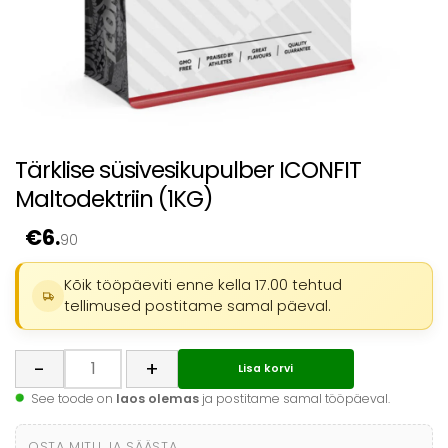
Tärklise süsivesikupulber ICONFIT
Maltodektriin (1KG)
€
6.
90
Kõik tööpäeviti enne kella 17.00 tehtud
tellimused postitame samal päeval.
Tärklise
-
+
Lisa korvi
süsivesikupulber
ICONFIT
See toode on
laos olemas
ja postitame samal tööpäeval.
Maltodektriin
(1KG)
OSTA MITU JA SÄÄSTA