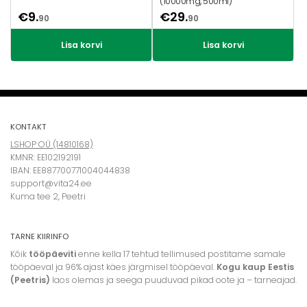
(10000mg, 500ml)
€
9.
€
29.
90
90
Lisa korvi
Lisa korvi
KONTAKT
LSHOP OÜ (14810168)
KMNR: EE102192191
IBAN: EE887700771004044838
support@vita24.ee
Kuma tee 2, Peetri
TARNE KIIRINFO
Kõik
tööpäeviti
enne kella 17 tehtud tellimused postitame samale
tööpäeval ja 96% ajast käes järgmisel tööpäeval.
Kogu kaup Eestis
(Peetris)
laos olemas ja seega puuduvad pikad oote ja – tarneajad.