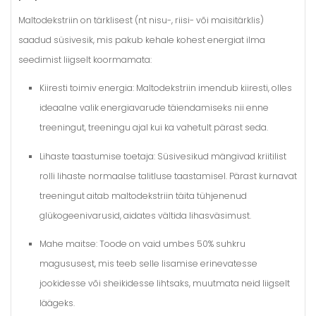
Maltodekstriin on tärklisest (nt nisu-, riisi- või maisitärklis)
saadud süsivesik, mis pakub kehale kohest energiat ilma
seedimist liigselt koormamata:
Kiiresti toimiv energia:
Maltodekstriin imendub kiiresti, olles
ideaalne valik energiavarude täiendamiseks nii enne
treeningut, treeningu ajal kui ka vahetult pärast seda.
Lihaste taastumise toetaja:
Süsivesikud mängivad kriitilist
rolli lihaste normaalse talitluse taastamisel. Pärast kurnavat
treeningut aitab maltodekstriin täita tühjenenud
glükogeenivarusid, aidates vältida lihasväsimust.
Mahe maitse:
Toode on vaid umbes 50% suhkru
magususest, mis teeb selle lisamise erinevatesse
jookidesse või sheikidesse lihtsaks, muutmata neid liigselt
läägeks.