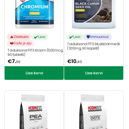
🔥
✔️
✔️
🛡️
Ostetuim
Laos
Laos
Immuunsus
❤️
Süda ja aju
Toidulisand FITS Mustköömneõli
(300mg, 90 kapslit)
Toidulisand FITS Kroom (500mcg,
90 tabletti)
€
7.
€
10.
50
80
Lisa korvi
Lisa korvi