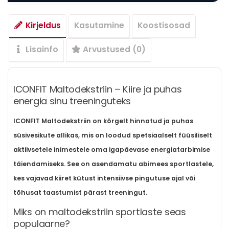
Kirjeldus
Kasutamine
Koostisosad
Lisainfo
Arvustused (0)
ICONFIT Maltodekstriin – Kiire ja puhas
energia sinu treeninguteks
ICONFIT Maltodekstriin
on kõrgelt hinnatud ja puhas
süsivesikute allikas, mis on loodud spetsiaalselt füüsiliselt
aktiivsetele inimestele oma igapäevase energiatarbimise
täiendamiseks. See on asendamatu abimees sportlastele,
kes vajavad kiiret kütust intensiivse pingutuse ajal või
tõhusat taastumist pärast treeningut.
Miks on maltodekstriin sportlaste seas
populaarne?