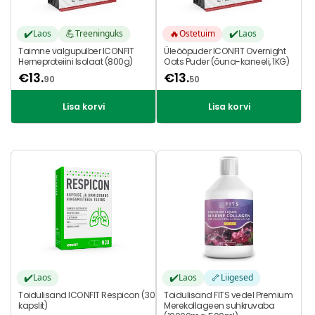
✔️
💪
🔥
✔️
Laos
Treeninguks
Ostetuim
Laos
Taimne valgupulber ICONFIT
Üleööpuder ICONFIT Overnight
Herneproteiini Isolaat (800g)
Oats Puder (õuna-kaneeli, 1KG)
€
13.
€
13.
90
50
Lisa korvi
Lisa korvi
✔️
✔️
🦴
Laos
Laos
Liigesed
Toidulisand ICONFIT Respicon (30
Toidulisand FITS vedel Premium
kapslit)
Merekollageen suhkruvaba