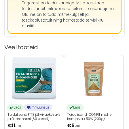
Tegemist on toidulisandiga. Mitte kasutada
toidulisandit mitmekesise toitumise asendajana!
Oluline on toituda mitmekülgselt ja
tasakaalustatult ning harrastada tervislikku
elustiili.
Veel tooteid
✔️
🛡️
✔️
Laos
Immuunsus
Laos
Toidulisand FITS jõhvikaekstrakti
Toidulisand ICONFIT mahe
ja D-mannosi (60 kapslit)
kanepivalk 50% (200g)
€
11.
€
6.
90
90