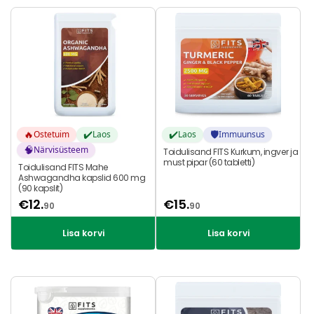
🔥
✔️
✔️
🛡️
Ostetuim
Laos
Laos
Immuunsus
🧠
Närvisüsteem
Toidulisand FITS Kurkum, ingver ja
must pipar (60 tabletti)
Toidulisand FITS Mahe
Ashwagandha kapslid 600 mg
(90 kapslit)
€
12.
€
15.
90
90
Lisa korvi
Lisa korvi