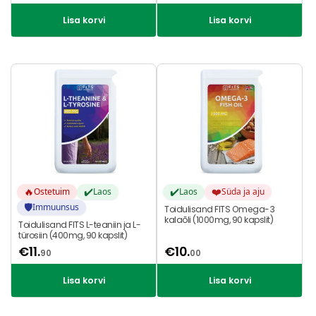
Lisa korvi
Lisa korvi
🔥
✔️
✔️
❤️
Ostetuim
Laos
Laos
Süda ja aju
🛡️
Immuunsus
Toidulisand FITS Omega-3
kalaõli (1000mg, 90 kapslit)
Toidulisand FITS L-teaniin ja L-
türosiin (400mg, 90 kapslit)
€
11.
€
10.
90
00
Lisa korvi
Lisa korvi