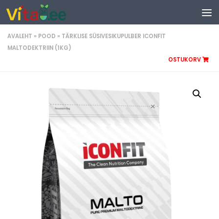
Liigu sisuni
AVALEHT
»
POOD
»
TÄRKLISE SÜSIVESIKUPULBER ICONFIT
MALTODEKTRIIN (1KG)
OSTUKORV