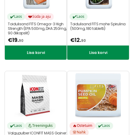
✔️
❤️
✔️
Laos
Süda ja aju
Laos
Toidulisand FITS Omega-3 High
Toidulisand FITS mahe Spirulina
Strength (EPA 500mg, DHA 250mg,
(500mg, 180 tabletti)
90 õlikapslit)
€
19.
€
12.
90
90
Lisa korvi
Lisa korvi
✔️
💪
🔥
✔️
Laos
Treeninguks
Ostetuim
Laos
🌸
Nahk
Valgupulber ICONFIT MASS Gainer