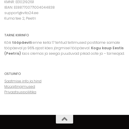
KMNR: EE102192191
IBAN: EE887700771004044838
support@vita24.ee
Kuma tee 2, Peetri
TARNE KIIRINFO
Kõik
tööpäeviti
enne kella 17 tehtud tellimused postitame samale
tööpäeval ja 96% ajast käes järgmisel tööpäeval.
Kogu kaup Eestis
(Peetris)
laos olemas ja seega puuduvad pikad oote ja – tarneajad.
OSTUINFO
Saatmise info ja hind
Müügitingimused
Privaatsuspoliitika