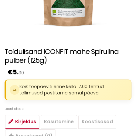
Toidulisand ICONFIT mahe Spirulina
pulber (125g)
€
5.
90
Kõik tööpäeviti enne kella 17.00 tehtud
tellimused postitame samal päeval.
Laost otsas
Kirjeldus
Kasutamine
Koostisosad
Arvustused (0)