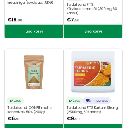
kreatiiniga (šokolaad, 1.5KG)
Toidulisand FITS
Kõrvitsaseemneõli (300mg, 60
kapslit)
€
19.
€
7.
90
50
Lisa korvi
Lisa korvi
✔️
✔️
🛡️
Laos
Laos
Immuunsus
Toidulisand ICONFIT mahe
Toidulisand FITS Kurkum Strong
kanepivalk 50% (200g)
(2500mg, 60 tabletti)
€
6.
€
9.
90
90