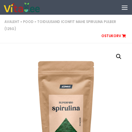
Liigu sisuni
AVALEHT
»
POOD
»
TOIDULISAND ICONFIT MAHE SPIRULINA PULBER
(125G)
OSTUKORV