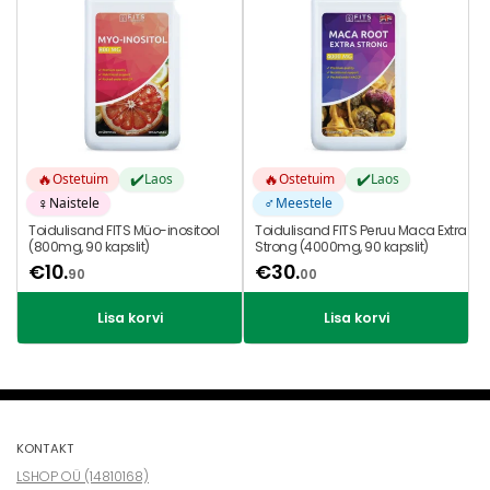
🔥
✔️
🔥
✔️
Ostetuim
Laos
Ostetuim
Laos
♀️
♂️
Naistele
Meestele
Toidulisand FITS Müo-inositool
Toidulisand FITS Peruu Maca Extra
(800mg, 90 kapslit)
Strong (4000mg, 90 kapslit)
€
10.
€
30.
90
00
Lisa korvi
Lisa korvi
KONTAKT
LSHOP OÜ (14810168)