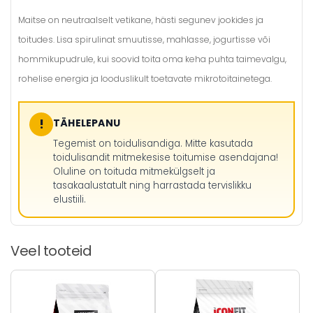
Maitse on neutraalselt vetikane, hästi segunev jookides ja
toitudes. Lisa spirulinat smuutisse, mahlasse, jogurtisse või
hommikupudrule, kui soovid toita oma keha puhta taimevalgu,
rohelise energia ja looduslikult toetavate mikrotoitainetega.
!
TÄHELEPANU
Tegemist on toidulisandiga. Mitte kasutada
toidulisandit mitmekesise toitumise asendajana!
Oluline on toituda mitmekülgselt ja
tasakaalustatult ning harrastada tervislikku
elustiili.
Veel tooteid