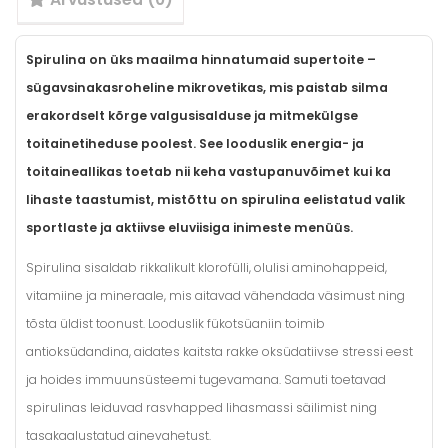
Spirulina on üks maailma hinnatumaid supertoite –
sügavsinakasroheline mikrovetikas, mis paistab silma
erakordselt kõrge valgusisalduse ja mitmekülgse
toitainetiheduse poolest. See looduslik energia- ja
toitaineallikas toetab nii keha vastupanuvõimet kui ka
lihaste taastumist, mistõttu on spirulina eelistatud valik
sportlaste ja aktiivse eluviisiga inimeste menüüs.
Spirulina sisaldab rikkalikult klorofülli, olulisi aminohappeid,
vitamiine ja mineraale, mis aitavad vähendada väsimust ning
tõsta üldist toonust. Looduslik fükotsüaniin toimib
antioksüdandina, aidates kaitsta rakke oksüdatiivse stressi eest
ja hoides immuunsüsteemi tugevamana. Samuti toetavad
spirulinas leiduvad rasvhapped lihasmassi säilimist ning
tasakaalustatud ainevahetust.