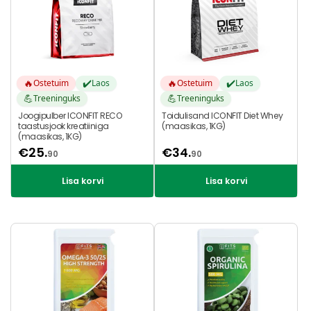
🔥
✔️
🔥
✔️
Ostetuim
Laos
Ostetuim
Laos
💪
💪
Treeninguks
Treeninguks
Joogipulber ICONFIT RECO
Toidulisand ICONFIT Diet Whey
taastusjook kreatiiniga
(maasikas, 1KG)
(maasikas, 1KG)
€
25.
€
34.
90
90
Lisa korvi
Lisa korvi