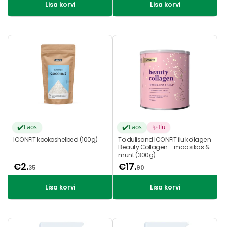
Lisa korvi
Lisa korvi
✔️
✔️
✨
Laos
Laos
Ilu
ICONFIT kookoshelbed (100g)
Toidulisand ICONFIT ilu kollagen
Beauty Collagen – maasikas &
münt (300g)
€
2.
€
17.
35
90
Lisa korvi
Lisa korvi