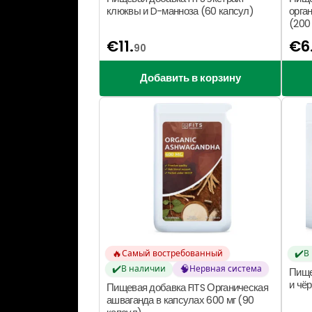
клюквы и D-манноза (60 капсул)
орга
(200 
€
11.
€
6
90
Добавить в корзину
🔥
✔️
Самый востребованный
В
✔️
🧠
В наличии
Нервная система
Пище
и чё
Пищевая добавка FITS Органическая
ашваганда в капсулах 600 мг (90