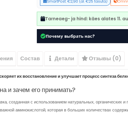
SmartPost: €2,90 (al. €25 tasuta)
Omniv
Tarneaeg- ja hind: käes alates
11. a
Почему выбрать нас?
ения
Состав
Детали
Отзывы (0)
скоряет их восстановление и улучшает процесс синтеза белк
на и зачем его принимать?
вка, созданная с использованием натуральных, органических и
 важной аминокислотой, которая в больших количествах содержи