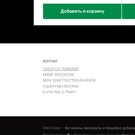
Добавить в корзину
КОНТАКТ
LSHOP OÜ (14810168)
KMNR: EE102192191
IBAN: EE887700771004044838
support@vita24.ee
Kuma tee 2, Peetri
Vita24.ee — Витамины, минералы и пищевые добавк