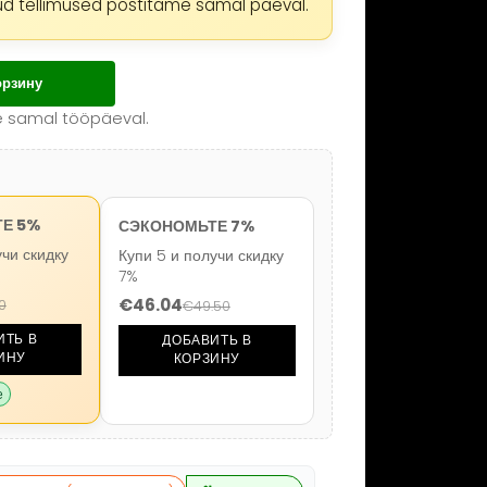
орзину
e samal tööpäeval.
Е 5%
СЭКОНОМЬТЕ 7%
учи скидку
Купи 5 и получи скидку
7%
€
46.04
0
€
49.50
ИТЬ В
ДОБАВИТЬ В
ИНУ
КОРЗИНУ
е