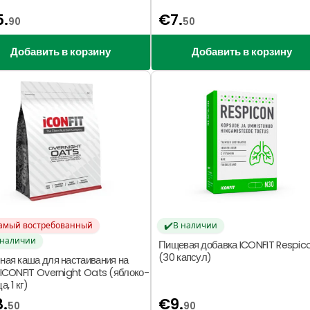
5.
€
7.
90
50
Добавить в корзину
Добавить в корзину
✔️
амый востребованный
В наличии
 наличии
Пищевая добавка ICONFIT Respic
(30 капсул)
ная каша для настаивания на
 ICONFIT Overnight Oats (яблоко-
а, 1 кг)
3.
€
9.
50
90