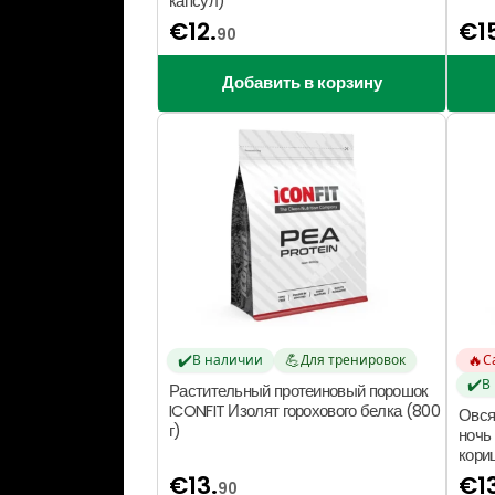
капсул)
€
12.
€
1
90
Добавить в корзину
✔️
💪
🔥
В наличии
Для тренировок
С
✔️
В
Растительный протеиновый порошок
ICONFIT Изолят горохового белка (800
Овся
г)
ночь
кориц
€
13.
€
1
90