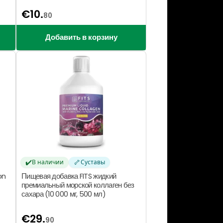
€
10.
80
Добавить в корзину
✔️
🦴
В наличии
Суставы
on
Пищевая добавка FITS жидкий
премиальный морской коллаген без
сахара (10 000 мг, 500 мл)
€
29.
90