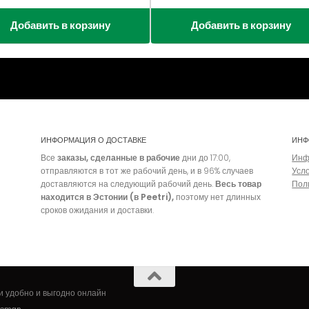
Добавить в корзину
Добавить в корзину
ИНФОРМАЦИЯ О ДОСТАВКЕ
ИНФ
Все
заказы, сделанные в рабочие
дни до 17:00,
Инф
отправляются в тот же рабочий день, и в 96% случаев
Усл
доставляются на следующий рабочий день.
Весь товар
Пол
находится в Эстонии (в Peetri),
поэтому нет длинных
сроков ожидания и доставки.
и удобно и выгодно онлайн