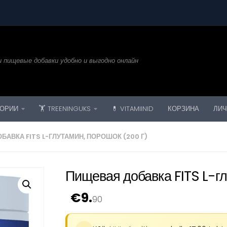
 пищевые добавки удобно и выгодно онлайн
ГОРИИ
🏋️ TREENINGUKS
💊 VITAMIINID
КОРЗИНА
ЛИЧ
БАВКА FITS L-ГЛУТАМИН, ПОРОШОК (200 Г)
Пищевая добавка FITS L-гл
€
9.
90