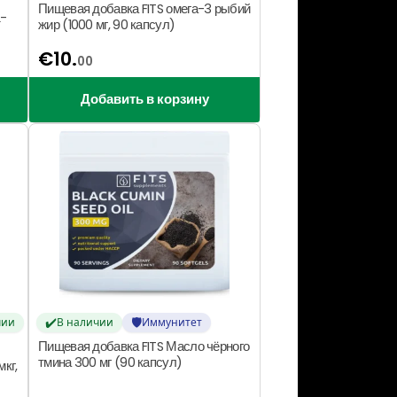
Пищевая добавка FITS омега-3 рыбий
L-
жир (1000 мг, 90 капсул)
€
10.
00
Добавить в корзину
✔️
🛡️
чии
В наличии
Иммунитет
Пищевая добавка FITS Масло чёрного
тмина 300 мг (90 капсул)
кг,