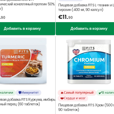
нический конопляный протеин 50%
Пищевая добавка FITS L-теанин и 
г)
тирозин (400 мг, 90 капсул)
.
€
11.
90
90
Добавить в корзину
Добавить в корзину
🛡️
🔥
✔️
 наличии
Иммунитет
Самый популярный
В нали
❤️
Сердце и мозг
вая добавка FITS Куркума, имбирь
рный перец (60 таблеток)
Пищевая добавка FITS Хром (500 м
90 таблеток)