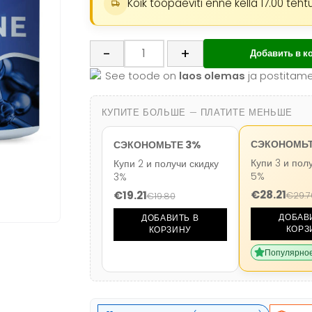
Toidulisand
-
+
Добавить в к
FITS
See toode on
laos olemas
ja postitam
L-
Glutamiin
pulber
КУПИТЕ БОЛЬШЕ — ПЛАТИТЕ МЕНЬШЕ
(200g)
СЭКОНОМЬТ
количество
СЭКОНОМЬТЕ 3%
Купи 3 и пол
Купи 2 и получи скидку
5%
3%
€
28.21
€
19.21
€
29.7
€
19.80
ДОБАВ
ДОБАВИТЬ В
КОРЗ
КОРЗИНУ
Популярно