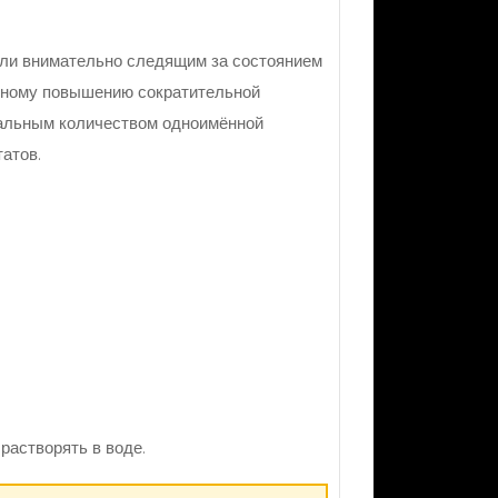
или внимательно следящим за состоянием
нному повышению сократительной
мальным количеством одноимённой
атов.
растворять в воде.