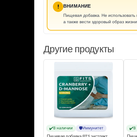
!
ВНИМАНИЕ
Пищевая добавка. Не использовать 
а также вести здоровый образ жизни
Другие продукты
✔️
🛡️
✔️
В наличии
Иммунитет
В
Пищевая добавка FITS экстракт
Пище