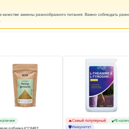
в качестве замены разнообразного питания. Важно соблюдать разн
.
🔥
✔️
 наличии
Самый популярный
В нали
🛡️
Иммунитет
вая добавка ICONFIT