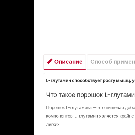
Описание
Способ примен
L-глутамин способствует росту мышц, у
Что такое порошок L-глутами
Порошок L-глутамина — это пищевая доба
компонентов. L-глутамин является крайне
лёгких.