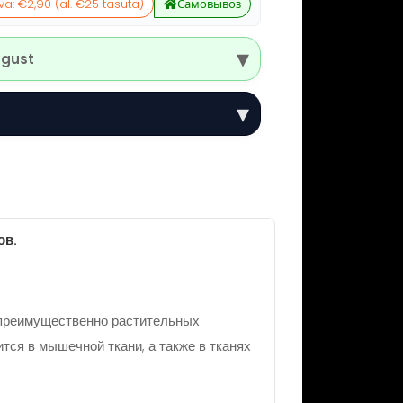
a: €2,90 (al. €25 tasuta)
Самовывоз
▾
ugust
▾
ов.
 преимущественно растительных
тся в мышечной ткани, а также в тканях