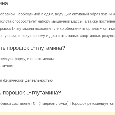
ина
добавкой, необходимой людям, ведущим активный образ жизни 
ислота способствует набору мышечной массы, а также постепе
рошок L-глутамина позволяет легко обеспечить организм опти
ошую физическую форму и достигать новых спортивных результ
ть порошок L-глутамина?
ческую форму, и спортсменам;
 жизни;
ся физической деятельностью.
ь порошок L-глутамина?
авки составляет 5 г (1 мерная ложка). Порошок рекомендуется 